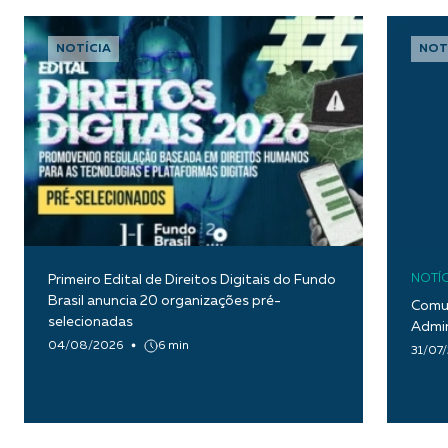
NOTÍCIA
NOT
Primeiro Edital de Direitos Digitais do Fundo
NOTÍC
Brasil anuncia 20 organizações pré-
Comun
selecionadas
Admin
04/08/2026
6 min
31/07