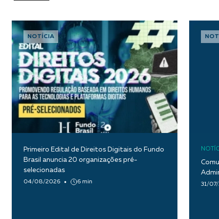
NOTÍCIA
NOT
Primeiro Edital de Direitos Digitais do Fundo
NOTÍC
Brasil anuncia 20 organizações pré-
Comun
selecionadas
Admin
04/08/2026
6 min
31/07