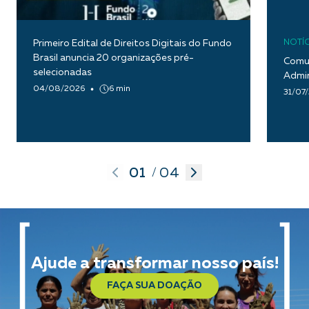
Primeiro Edital de Direitos Digitais do Fundo
NOTÍC
Brasil anuncia 20 organizações pré-
Comun
selecionadas
Admin
04/08/2026
6 min
31/07
01
04
/
Ajude a transformar nosso país!
FAÇA SUA DOAÇÃO