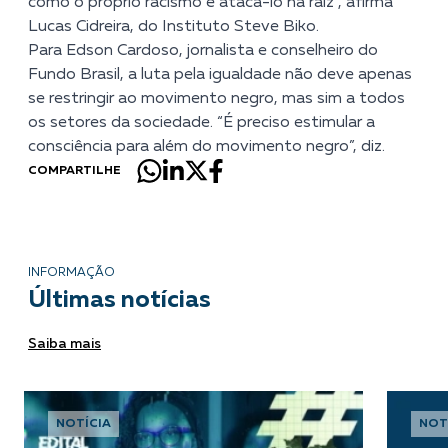
como o próprio racismo e atacá-lo na raiz”, afirma
Lucas Cidreira, do Instituto Steve Biko.
Para Edson Cardoso, jornalista e conselheiro do
Fundo Brasil, a luta pela igualdade não deve apenas
se restringir ao movimento negro, mas sim a todos
os setores da sociedade. “É preciso estimular a
consciência para além do movimento negro”, diz.
COMPARTILHE
INFORMAÇÃO
Últimas notícias
Saiba mais
NOTÍCIA
NOT