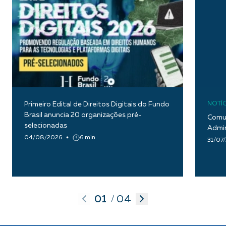
Primeiro Edital de Direitos Digitais do Fundo
NOTÍC
Brasil anuncia 20 organizações pré-
Comun
selecionadas
Admin
04/08/2026
6 min
31/07
01
04
/