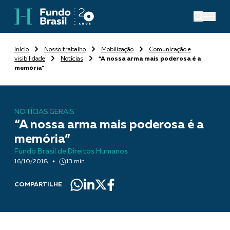
Início
Nosso trabalho
Mobilização
Comunicação e
visibilidade
Notícias
“A nossa arma mais poderosa é a
memória”
NOTÍCIAS GERAIS
“A nossa arma mais poderosa é a
memória”
Fundo Brasil de Direitos Humanos
16/10/2018
13 min
COMPARTILHE