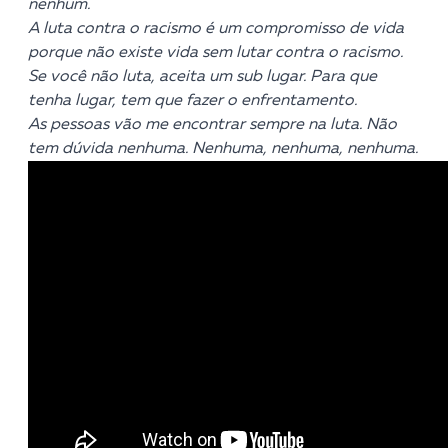
nenhum.
A luta contra o racismo é um compromisso de vida
porque não existe vida sem lutar contra o racismo.
Se você não luta, aceita um sub lugar. Para que
tenha lugar, tem que fazer o enfrentamento.
As pessoas vão me encontrar sempre na luta. Não
tem dúvida nenhuma. Nenhuma, nenhuma, nenhuma.