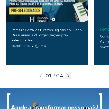
Primeiro Edital de Direitos Digitais do Fundo
NOTÍC
Brasil anuncia 20 organizações pré-
Comun
selecionadas
Admin
04/08/2026
6 min
31/07
01
04
/
Ajude a transformar nosso país!