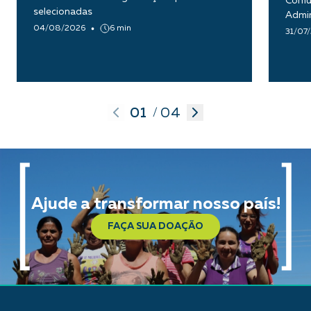
Comun
selecionadas
Admin
04/08/2026
6 min
31/07
01
04
/
Ajude a transformar nosso país!
FAÇA SUA DOAÇÃO