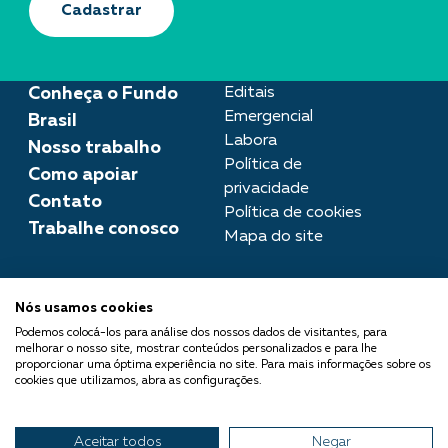
Cadastrar
Conheça o Fundo
Editais
Emergencial
Brasil
Labora
Nosso trabalho
Política de
Como apoiar
privacidade
Contato
Política de cookies
Trabalhe conosco
Mapa do site
Assessoria de imprensa
Nós usamos cookies
imprensa@fundobrasil.org.br
Podemos colocá-los para análise dos nossos dados de visitantes, para
melhorar o nosso site, mostrar conteúdos personalizados e para lhe
O Fundo Brasil integra a Rede
proporcionar uma óptima experiência no site. Para mais informações sobre os
cookies que utilizamos, abra as configurações.
Comuá - Filantropia que
Transforma
Aceitar todos
Negar