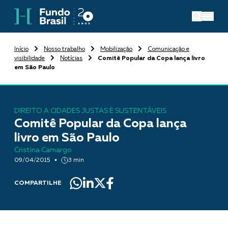
Início
Nosso trabalho
Mobilização
Comunicação e
visibilidade
Notícias
Comitê Popular da Copa lança livro
em São Paulo
DIREITO A CIDADES JUSTAS E SUSTENTÁVEIS
Comitê Popular da Copa lança
livro em São Paulo
Cristina Camargo
09/04/2015
3 min
COMPARTILHE