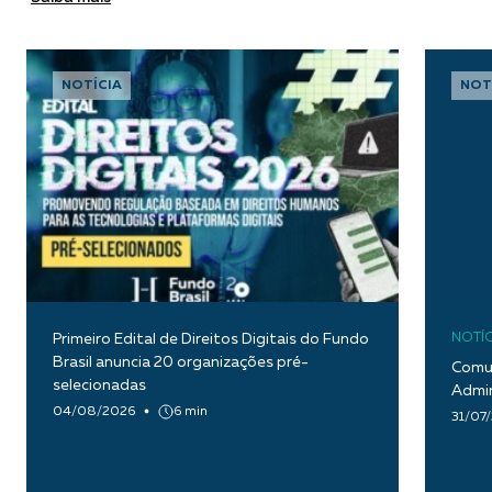
NOTÍCIA
NOT
Primeiro Edital de Direitos Digitais do Fundo
NOTÍC
Brasil anuncia 20 organizações pré-
Comun
selecionadas
Admin
04/08/2026
6 min
31/07