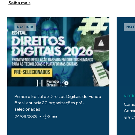
Saiba mais
NOTÍCIA
NOT
Primeiro Edital de Direitos Digitais do Fundo
NOTÍC
Brasil anuncia 20 organizações pré-
Comun
selecionadas
Admin
04/08/2026
6 min
31/07