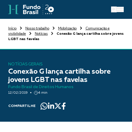
Início
Nosso trabalho
Mobilização
Comunicação e
visibilidade
Notícias
Conexão G lança cartilha sobre jovens
LGBT nas favelas
NOTÍCIAS GERAIS
Conexão G lança cartilha sobre
jovens LGBT nas favelas
Fundo Brasil de Direitos Humanos
12/02/2019
4 min
COMPARTILHE