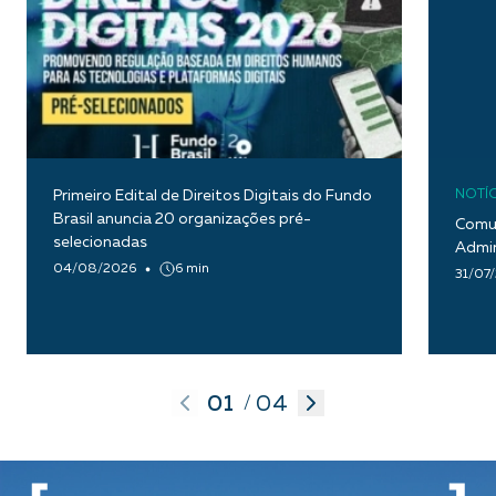
Primeiro Edital de Direitos Digitais do Fundo
NOTÍC
Brasil anuncia 20 organizações pré-
Comun
selecionadas
Admin
04/08/2026
6 min
31/07
01
04
/