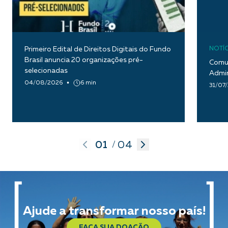
Primeiro Edital de Direitos Digitais do Fundo
NOTÍC
Brasil anuncia 20 organizações pré-
Comun
selecionadas
Admin
04/08/2026
6 min
31/07
01
04
/
Ajude a transformar nosso país!
FAÇA SUA DOAÇÃO