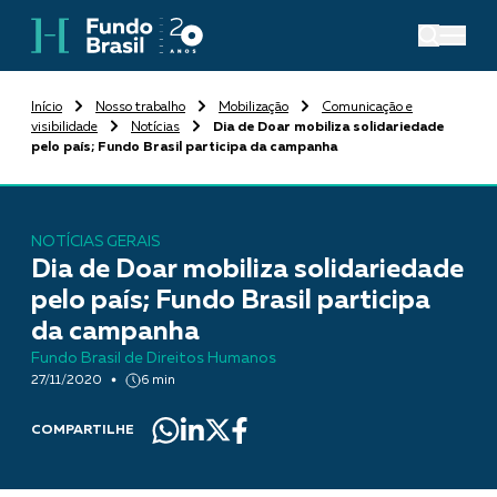
Início
Nosso trabalho
Mobilização
Comunicação e
visibilidade
Notícias
Dia de Doar mobiliza solidariedade
pelo país; Fundo Brasil participa da campanha
NOTÍCIAS GERAIS
Dia de Doar mobiliza solidariedade
pelo país; Fundo Brasil participa
da campanha
Fundo Brasil de Direitos Humanos
27/11/2020
6 min
COMPARTILHE