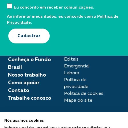
Eu concordo em receber comunicações.
Ao informar meus dados, eu concordo com a
Política de
Privacidade
.
Cadastrar
Conheça o Fundo
Editais
Emergencial
Brasil
Labora
Nosso trabalho
Política de
Como apoiar
privacidade
Contato
Política de cookies
Trabalhe conosco
Mapa do site
Assessoria de imprensa
Nós usamos cookies
imprensa@fundobrasil.org.br
Podemos colocá-los para análise dos nossos dados de visitantes, para