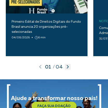
Primeiro Edital de Direitos Digitais do Fundo
NOTÍC
Brasil anuncia 20 organizações pré-
Comun
selecionadas
Admin
04/08/2026
6 min
31/07
01
04
/
Ajude a transformar nosso país!
FAÇA SUA DOAÇÃO