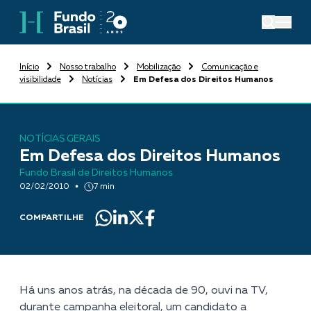
Início
Nosso trabalho
Mobilização
Comunicação e
visibilidade
Notícias
Em Defesa dos Direitos Humanos
NOTÍCIAS GERAIS
Em Defesa dos Direitos Humanos
Fundo Brasil de Direitos Humanos
02/02/2010
7 min
COMPARTILHE
Há uns anos atrás, na década de 90, ouvi na TV,
durante campanha eleitoral, um candidato a