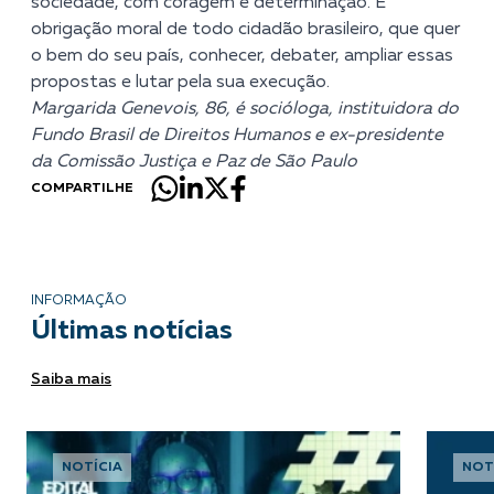
sociedade, com coragem e determinação. É
obrigação moral de todo cidadão brasileiro, que quer
o bem do seu país, conhecer, debater, ampliar essas
propostas e lutar pela sua execução.
Margarida Genevois, 86, é socióloga, instituidora do
Fundo Brasil de Direitos Humanos e ex-presidente
da Comissão Justiça e Paz de São Paulo
COMPARTILHE
INFORMAÇÃO
Últimas notícias
Saiba mais
NOTÍCIA
NOT