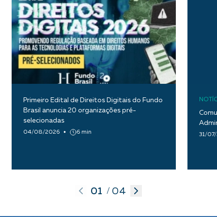
Primeiro Edital de Direitos Digitais do Fundo
NOTÍC
Brasil anuncia 20 organizações pré-
Comun
selecionadas
Admin
04/08/2026
6 min
31/07
01
04
/