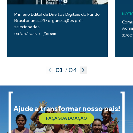
Primeiro Edital de Direitos Digitais do Fundo
NOTÍC
Brasil anuncia 20 organizações pré-
Comun
selecionadas
Admin
04/08/2026
6 min
31/07
01
04
/
Ajude a transformar nosso país!
FAÇA SUA DOAÇÃO