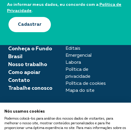
Ao informar meus dados, eu concordo com a
Política de
Privacidade
.
Cadastrar
Conheça o Fundo
Editais
Emergencial
Brasil
Labora
Nosso trabalho
Política de
Como apoiar
privacidade
Contato
Política de cookies
Trabalhe conosco
Mapa do site
Assessoria de imprensa
Nós usamos cookies
imprensa@fundobrasil.org.br
Podemos colocá-los para análise dos nossos dados de visitantes, para
melhorar o nosso site, mostrar conteúdos personalizados e para lhe
O Fundo Brasil integra a Rede
proporcionar uma óptima experiência no site. Para mais informações sobre os