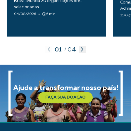
Brasil anuncia 20 organizações pré-
Comun
selecionadas
Admin
04/08/2026
6 min
31/07
01
04
/
Ajude a transformar nosso país!
FAÇA SUA DOAÇÃO