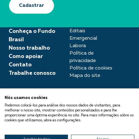
Cadastrar
Conheça o Fundo
Editais
Emergencial
Brasil
Labora
Nosso trabalho
Política de
Como apoiar
privacidade
Contato
Política de cookies
Trabalhe conosco
Mapa do site
Assessoria de imprensa
Nós usamos cookies
imprensa@fundobrasil.org.br
Podemos colocá-los para análise dos nossos dados de visitantes, para
melhorar o nosso site, mostrar conteúdos personalizados e para lhe
O Fundo Brasil integra a Rede
proporcionar uma óptima experiência no site. Para mais informações sobre os
cookies que utilizamos, abra as configurações.
Comuá - Filantropia que
Transforma