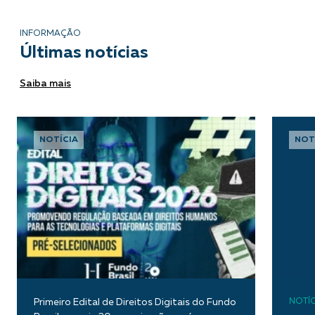
INFORMAÇÃO
Últimas notícias
Saiba mais
NOTÍCIA
NOT
Primeiro Edital de Direitos Digitais do Fundo
NOTÍC