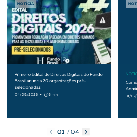
NOTÍCIA
NOT
Primeiro Edital de Direitos Digitais do Fundo
NOTÍC
Brasil anuncia 20 organizações pré-
Comun
selecionadas
Admin
04/08/2026
6 min
31/07
01
04
/