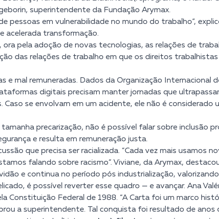
geborin
, superintendente da Fundação Arymax.
e pessoas em vulnerabilidade no mundo do trabalho”, explic
de acelerada transformação.
, ora pela adoção de novas tecnologias, as relações de traba
o das relações de trabalho em que os direitos trabalhista
ias e mal remuneradas. Dados da Organização Internacional do
lataformas digitais precisam manter jornadas que ultrapassa
Caso se envolvam em um acidente, ele não é considerado um a
a tamanha precarização, não é possível falar sobre inclusão 
 segurança e resulta em remuneração justa.
cussão que precisa ser racializada. “Cada vez mais usamos n
estamos falando sobre racismo”. Viviane, da Arymax, destac
vidão e continua no período pós industrialização, valorizand
icado, é possível reverter esse quadro — e avançar. Ana Val
 Constituição Federal de 1988. “A Carta foi um marco históri
brou a superintendente. Tal conquista foi resultado de anos 