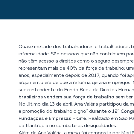
Quase metade dos trabalhadores e trabalhadoras bra
informalidade. São pessoas que não contribuem para 
não têm acesso a direitos como o seguro desempreg
representam mais de 40% da força de trabalho: uma
anos, especialmente depois de 2017, quando foi apr
argumento era de que a reforma geraria empregos. Nã
superintendente do Fundo Brasil de Direitos Huma
brasileiros vendem sua força de trabalho sem ter 
No último dia 13 de abril, Ana Valéria participou da
e promoção do trabalho digno” durante o
12º Congr
Fundações e Empresas – Gife.
Realizado em São Pau
da filantropia no combate às desigualdades.
Além de Ana Valéria, a mesa foi composta por
Maitê