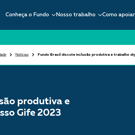
Conheça o Fundo
Nosso trabalho
Como apoiar
dade
Notícias
Fundo Brasil discute inclusão produtiva e trabalho 
usão produtiva e
sso Gife 2023