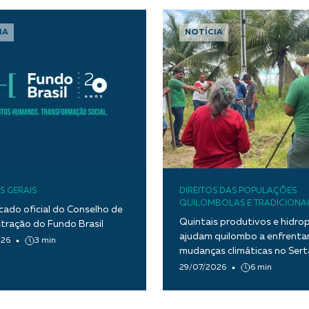
IA
NOTÍCIA
S GERAIS
DIREITOS DAS POPULAÇÕES
QUILOMBOLAS E TRADICIONAI
ado oficial do Conselho de
Quintais produtivos e hidro
tração do Fundo Brasil
ajudam quilombo a enfrentar
026
3 min
mudanças climáticas no Ser
Paraíba
29/07/2026
6 min