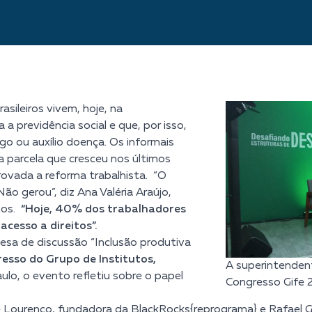
sileiros vivem, hoje, na
a previdência social e que, por isso,
o ou auxílio doença. Os informais
 parcela que cresceu nos últimos
ovada a reforma trabalhista. “O
o gerou”, diz Ana Valéria Araújo,
nos.
“Hoje, 40% dos trabalhadores
acesso a direitos”.
 mesa de discussão “Inclusão produtiva
esso do Grupo de Institutos,
A superintendent
lo, o evento refletiu sobre o papel
Congresso Gife 2
 Lourenço, fundadora da
BlackRocks
{reprograma}
e Rafael Gi