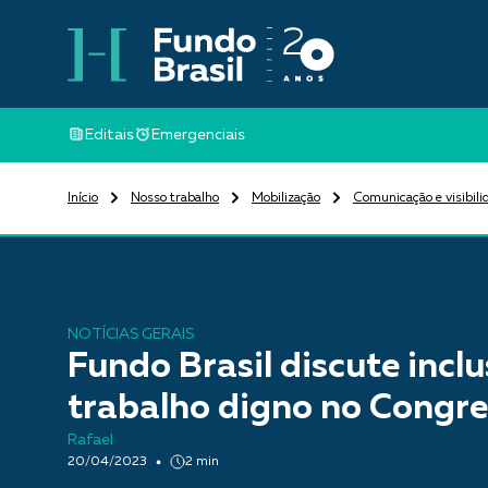
Editais
Emergenciais
Início
Nosso trabalho
Mobilização
Comunicação e visibili
NOTÍCIAS GERAIS
Fundo Brasil discute incl
trabalho digno no Congre
Rafael
20/04/2023
2 min