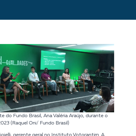
e do Fundo Brasil, Ana Valéria Araújo, durante o
023 (Raquel Oni/ Fundo Brasil)
oielli, gerente geral no
Instituto Votorantim
. A