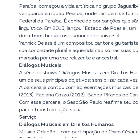
Paraíba, começou a vida artística no grupo Jaguarib
vanguarda em João Pessoa, onde também se formou
Federal da Paraíba. É conhecido por canções que sã
linguístico. Em 2015, lançou “Estado de Poesia”, um 
dos ritmos brasileiros à sonoridade universal.
Yannick Delass
é um compositor, cantor e guitarris
sua sonoridade plural e aguerrida não só nas suas d
marcada por uma voz reluzente e ancestral.
Diálogos Musicais
A série de shows “Diálogos Musicais em Direitos Hu
um de seus principais objetivos: sensibilizar cada 
A parceria já contou com apresentações musicais de 
(2013), Fabiana Cozza (2012), Banda Pífanos de Caru
Com essa parceria, o Sesc São Paulo reafirma seu 
para a transformação social.
Serviço
Diálogos Musicais em Direitos Humanos
Músico Cidadão – com participação de Chico César e