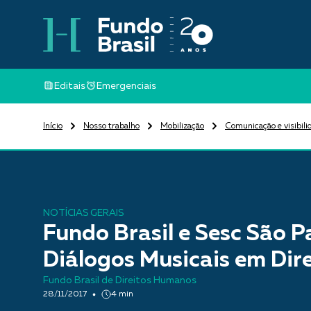
Editais
Emergenciais
Início
Nosso trabalho
Mobilização
Comunicação e visibili
NOTÍCIAS GERAIS
Fundo Brasil e Sesc São P
Diálogos Musicais em Di
Fundo Brasil de Direitos Humanos
28/11/2017
4 min