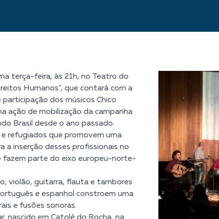
ma terça-feira, às 21h, no Teatro do
ireitos Humanos”, que contará com a
 participação dos músicos Chico
 uma ação de mobilização da campanha
ndo Brasil desde o ano passado.
s e refugiados que promovem uma
ra a inserção desses profissionais no
não fazem parte do eixo europeu-norte-
, violão, guitarra, flauta e tambores
, português e espanhol constroem uma
ais e fusões sonoras.
r
, nascido em Catolé do Rocha, na