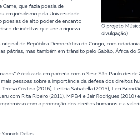
e Carne, que fazia poesia de
 em jornalismo pela Universidade
o poesias de alto poder de encanto
O projeto Músico
disco de inéditas que une a riqueza
divulgação)
ta original de República Democrática do Congo, com cidadan
uas pátrias, mas também em trânsito pelo Gabão, África do Su
manos” é realizada em parceria com o Sesc São Paulo desde 2
vez mais pessoas sobre a importância da defesa dos direitos h
Teresa Cristina (2016), Letícia Sabatella (2015), Leci Bran
aru com Rita Ribeiro (2011), MPB4 e Jair Rodrigues (2010) e 
compromisso com a promoção dos direitos humanos e a valor
 Yannick Dellas