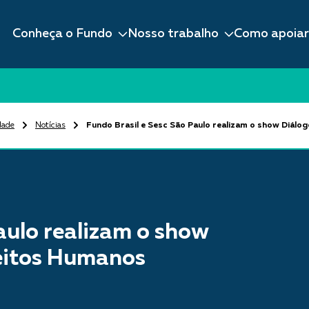
Conheça o Fundo
Nosso trabalho
Como apoiar
dade
Notícias
Fundo Brasil e Sesc São Paulo realizam o show Diálo
aulo realizam o show
reitos Humanos