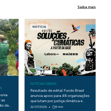
Saiba mais
NOTÍCIA
NOTÍCIAS GERAIS
S
Resultado de edital: Fundo Brasil
ponia
anuncia apoio para 48 organizações
 as
que lutam por justiça climática e
tão da
transição ecológica justa
21/07/2026
9 min