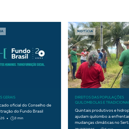
IA
NOTÍCIA
S GERAIS
DIREITOS DAS POPULAÇÕES
QUILOMBOLAS E TRADICIONAI
ado oficial do Conselho de
Quintais produtivos e hidro
tração do Fundo Brasil
ajudam quilombo a enfrentar
026
3 min
mudanças climáticas no Ser
Paraíba