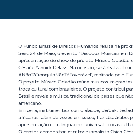
O Fundo Brasil de Direitos Humanos realiza na próxi
Sesc 24 de Maio, o evento “Diálogos Musicais em D
apresentação de show do projeto Músico Cidadão e
César e Yannick Delass. Na ocasião, será realizada
#NãoTáTranquiloNãoTáFavorável”,
realizada pelo Fu
O projeto
Músico Cidadão
reúne músicos imigrante
troca cultural com brasileiros. O projeto contribui pa
Brasil e revela a música tradicional de países que 
americano.
Em cena, instrumentais como alaúde, derbak, teclado
africanos, além de vozes em sussu, francês, árabe
apresentação com linguagem universal, trocas cultur
O cantor, compositor, escritor e jornalista
Chico Césa