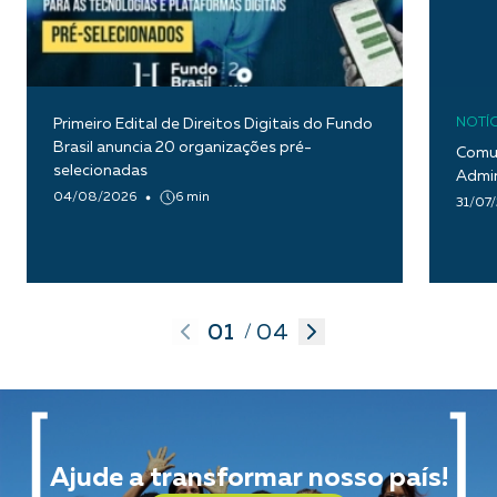
Primeiro Edital de Direitos Digitais do Fundo
NOTÍC
Brasil anuncia 20 organizações pré-
Comun
selecionadas
Admin
04/08/2026
6 min
31/07
01
04
/
Ajude a transformar nosso país!