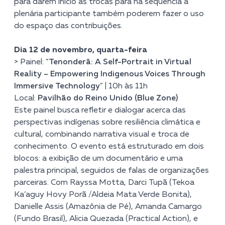
para darem início as trocas para na sequência a
plenária participante também poderem fazer o uso
do espaço das contribuições.
Dia 12 de novembro, quarta-feira
> Painel: “
Tenonderã: A Self-Portrait in Virtual
Reality – Empowering Indigenous Voices Through
Immersive Technology
” | 10h às 11h
Local:
Pavilhão do Reino Unido (Blue Zone)
Este painel busca refletir e dialogar acerca das
perspectivas indígenas sobre resiliência climática e
cultural, combinando narrativa visual e troca de
conhecimento. O evento está estruturado em dois
blocos: a exibição de um documentário e uma
palestra principal, seguidos de falas de organizações
parceiras.
Com Rayssa Motta, Darci Tupã (Tekoa
Ka’aguy Hovy Porã /Aldeia Mata Verde Bonita),
Danielle Assis (Amazônia de Pé), Amanda Camargo
(Fundo Brasil), Alicia Quezada (Practical Action), e