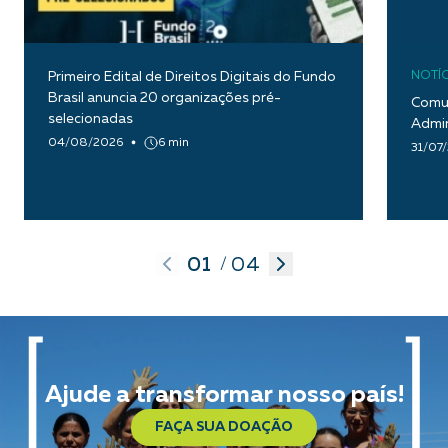
Primeiro Edital de Direitos Digitais do Fundo
NOTÍC
Brasil anuncia 20 organizações pré-
Comun
selecionadas
Admin
04/08/2026
6 min
31/07
01
04
/
Ajude a transformar nosso país!
FAÇA SUA DOAÇÃO