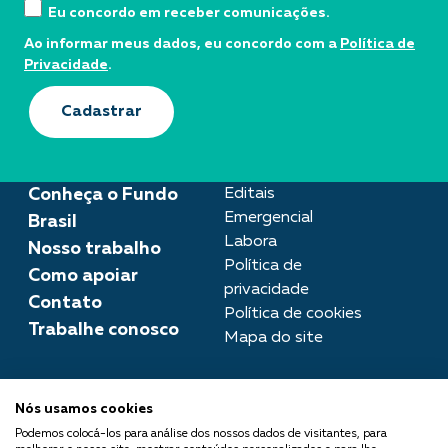
Eu concordo em receber comunicações.
Ao informar meus dados, eu concordo com a
Política de
Privacidade
.
Cadastrar
Conheça o Fundo
Editais
Emergencial
Brasil
Labora
Nosso trabalho
Política de
Como apoiar
privacidade
Contato
Política de cookies
Trabalhe conosco
Mapa do site
Assessoria de imprensa
Nós usamos cookies
imprensa@fundobrasil.org.br
Podemos colocá-los para análise dos nossos dados de visitantes, para