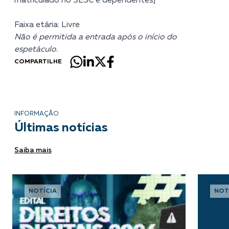
matriculado no SESC e dependentes]
Faixa etária: Livre
Não é permitida a entrada após o início do
espetáculo.
COMPARTILHE
INFORMAÇÃO
Últimas notícias
Saiba mais
NOTÍCIA
NOT