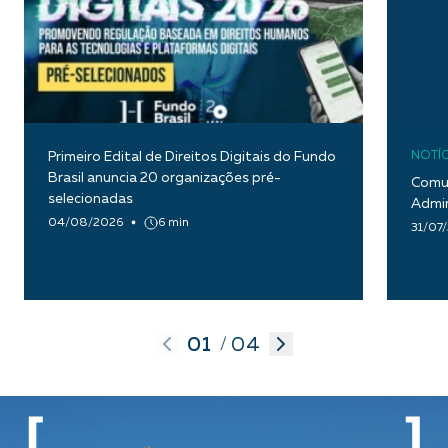
Primeiro Edital de Direitos Digitais do Fundo
NOTÍC
Brasil anuncia 20 organizações pré-
Comun
selecionadas
Admin
04/08/2026
6 min
31/07
01
04
/