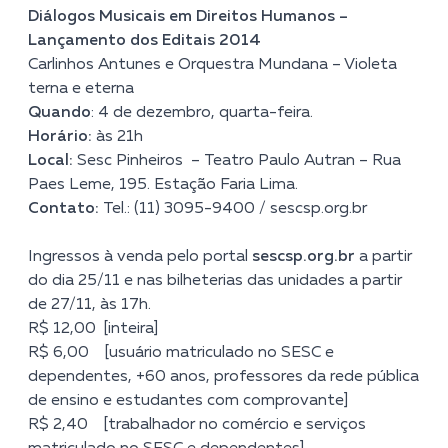
Diálogos Musicais em Direitos Humanos –
Lançamento dos Editais 2014
Carlinhos Antunes e Orquestra Mundana – Violeta
terna e eterna
Quando
: 4 de dezembro, quarta-feira.
Horário:
às 21h
Local:
Sesc Pinheiros – Teatro Paulo Autran – Rua
Paes Leme, 195. Estação Faria Lima.
Contato:
Tel.: (11) 3095-9400 / sescsp.org.br
Ingressos à venda pelo portal
sescsp.org.br
a partir
do dia 25/11 e nas bilheterias das unidades a partir
de 27/11, às 17h.
R$ 12,00 [inteira]
R$ 6,00 [usuário matriculado no SESC e
dependentes, +60 anos, professores da rede pública
de ensino e estudantes com comprovante]
R$ 2,40 [trabalhador no comércio e serviços