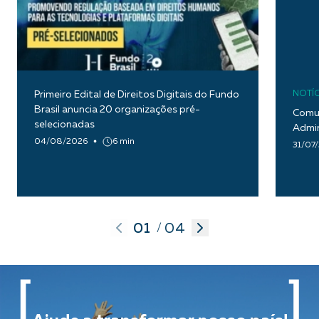
Primeiro Edital de Direitos Digitais do Fundo
NOTÍC
Brasil anuncia 20 organizações pré-
Comun
selecionadas
Admin
04/08/2026
6 min
31/07
01
04
/