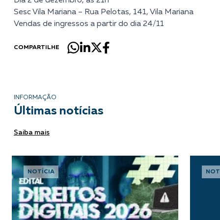
Dia 2 de dezembro, às 21h
Sesc Vila Mariana – Rua Pelotas, 141, Vila Mariana
Vendas de ingressos a partir do dia 24/11
COMPARTILHE
INFORMAÇÃO
Últimas notícias
Saiba mais
NOTÍCIA
NOT