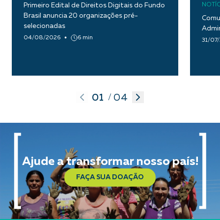
Primeiro Edital de Direitos Digitais do Fundo
NOTÍC
Brasil anuncia 20 organizações pré-
Comun
selecionadas
Admin
04/08/2026
6 min
31/07
01
04
/
Ajude a transformar nosso país!
FAÇA SUA DOAÇÃO