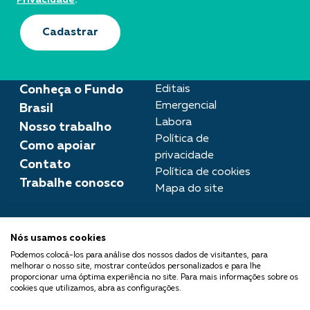
Cadastrar
Conheça o Fundo
Editais
Emergencial
Brasil
Labora
Nosso trabalho
Política de
Como apoiar
privacidade
Contato
Política de cookies
Trabalhe conosco
Mapa do site
Assessoria de imprensa
Nós usamos cookies
imprensa@fundobrasil.org.br
Podemos colocá-los para análise dos nossos dados de visitantes, para
melhorar o nosso site, mostrar conteúdos personalizados e para lhe
O Fundo Brasil integra a Rede
proporcionar uma óptima experiência no site. Para mais informações sobre os
cookies que utilizamos, abra as configurações.
Comuá - Filantropia que
Transforma