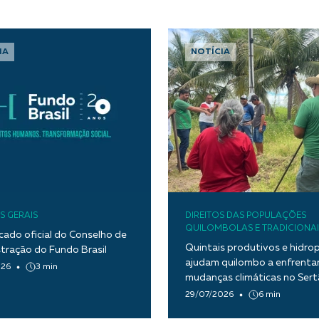
IA
NOTÍCIA
S GERAIS
DIREITOS DAS POPULAÇÕES
QUILOMBOLAS E TRADICIONAI
ado oficial do Conselho de
Quintais produtivos e hidro
tração do Fundo Brasil
ajudam quilombo a enfrentar
026
3 min
mudanças climáticas no Ser
Paraíba
29/07/2026
6 min