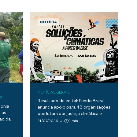
NOTÍCIA
NOTÍCIAS GERAIS
S
Resultado de edital: Fundo Brasil
ponia
anuncia apoio para 48 organizações
 as
que lutam por justiça climática e
tão da
transição ecológica justa
21/07/2026
9 min