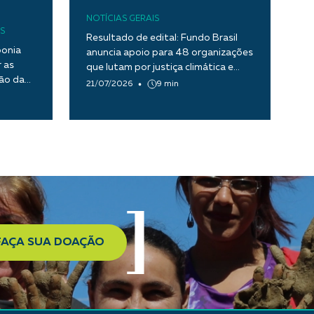
NOTÍCIAS GERAIS
S
Resultado de edital: Fundo Brasil
ponia
anuncia apoio para 48 organizações
 as
que lutam por justiça climática e
tão da
transição ecológica justa
21/07/2026
9 min
FAÇA SUA DOAÇÃO