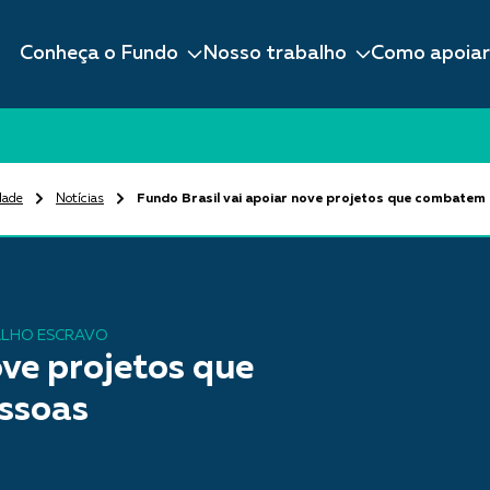
Conheça o Fundo
Nosso trabalho
Como apoiar
dade
Notícias
Fundo Brasil vai apoiar nove projetos que combatem 
ALHO ESCRAVO
ove projetos que
essoas