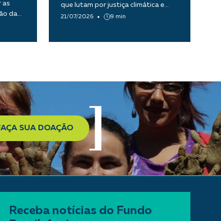
 as
que lutam por justiça climática e
tão da
transição ecológica justa
21/07/2026
9 min
FAÇA SUA DOAÇÃO
Receba notícias do Fundo