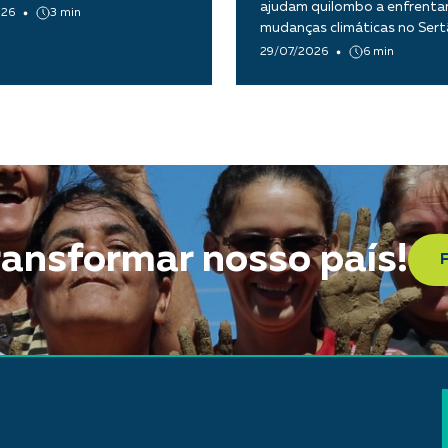
ajudam quilombo a enfrentar
026
3 min
mudanças climáticas no Ser
Paraíba
29/07/2026
6 min
ransformar nosso país!