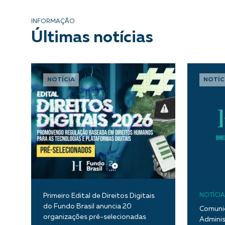
INFORMAÇÃO
Últimas notícias
NOTÍCIA
NOTÍC
Primeiro Edital de Direitos Digitais
NOTÍCIA
do Fundo Brasil anuncia 20
Comunic
organizações pré-selecionadas
Adminis