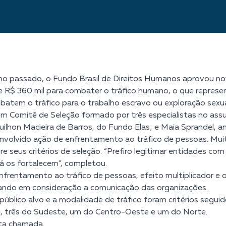
ano passado, o Fundo Brasil de Direitos Humanos aprovou no
e R$ 360 mil para combater o tráfico humano, o que represen
batem o tráfico para o trabalho escravo ou exploração sexua
m Comitê de Seleção formado por três especialistas no assu
uilhon Macieira de Barros, do Fundo Elas; e Maia Sprandel, 
envolvido ação de enfrentamento ao tráfico de pessoas. Mui
re seus critérios de seleção. “Prefiro legitimar entidades co
já os fortalecem”, completou.
enfrentamento ao tráfico de pessoas, efeito multiplicador 
evando em consideração a comunicação das organizações.
 público alvo e a modalidade de tráfico foram critérios segu
e, três do Sudeste, um do Centro-Oeste e um do Norte.
sta chamada.