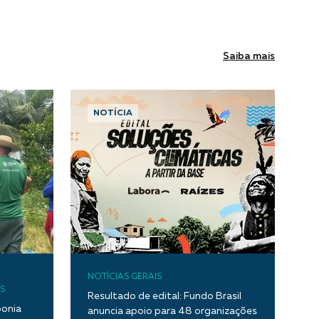
Saiba mais
NOTÍCIA
NOTÍCIAS GERAIS
S
Resultado de edital: Fundo Brasil
ponia
anuncia apoio para 48 organizações