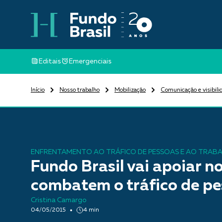
Editais
Emergenciais
Início
Nosso trabalho
Mobilização
Comunicação e visibili
ENFRENTAMENTO AO TRÁFICO DE PESSOAS E AO TRAB
Fundo Brasil vai apoiar n
combatem o tráfico de p
Cristina Camargo
04/05/2015
4 min