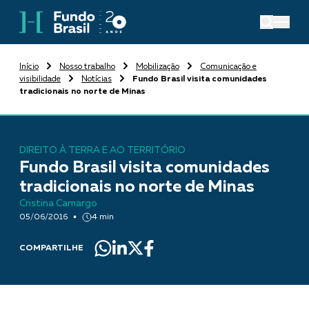
Início
Nosso trabalho
Mobilização
Comunicação e
visibilidade
Notícias
Fundo Brasil visita comunidades
tradicionais no norte de Minas
DIREITO À TERRA E AO TERRITÓRIO
Fundo Brasil visita comunidades
tradicionais no norte de Minas
Cristina Camargo
05/06/2016
4 min
COMPARTILHE