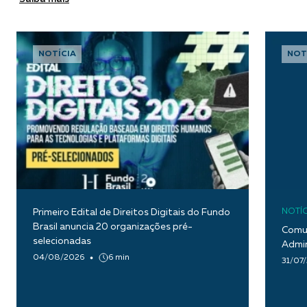
NOTÍCIA
NOT
Primeiro Edital de Direitos Digitais do Fundo
NOTÍC
Brasil anuncia 20 organizações pré-
Comun
selecionadas
Admin
04/08/2026
6 min
31/07