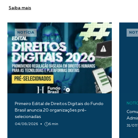
Saiba mais
NOTÍCIA
NOT
Primeiro Edital de Direitos Digitais do Fundo
NOTÍC
Brasil anuncia 20 organizações pré-
Comun
selecionadas
Admin
04/08/2026
6 min
31/07