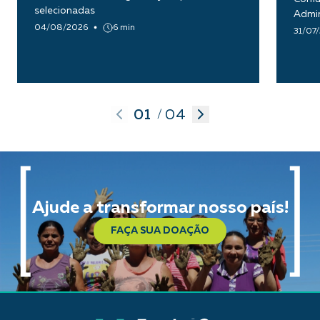
selecionadas
Admin
04/08/2026
6 min
31/07
01
04
/
Ajude a transformar nosso país!
FAÇA SUA DOAÇÃO