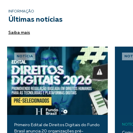
INFORMAÇÃO
Últimas notícias
Saiba mais
NOTÍCIA
NOT
Primeiro Edital de Direitos Digitais do Fundo
NOTÍC
Brasil anuncia 20 organizações pré-
Comun