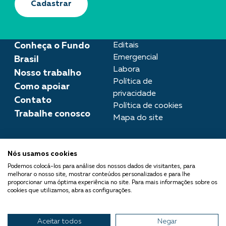
Cadastrar
Conheça o Fundo
Editais
Emergencial
Brasil
Labora
Nosso trabalho
Política de
Como apoiar
privacidade
Contato
Política de cookies
Trabalhe conosco
Mapa do site
Assessoria de imprensa
Nós usamos cookies
imprensa@fundobrasil.org.br
Podemos colocá-los para análise dos nossos dados de visitantes, para
melhorar o nosso site, mostrar conteúdos personalizados e para lhe
O Fundo Brasil integra a Rede
proporcionar uma óptima experiência no site. Para mais informações sobre os
cookies que utilizamos, abra as configurações.
Comuá - Filantropia que
Transforma
Aceitar todos
Negar