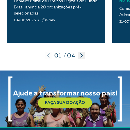
Primeiro Edital de Direitos Digitais do Fundo
NOTÍC
Brasil anuncia 20 organizações pré-
Comun
selecionadas
Admin
04/08/2026
6 min
31/07
01
04
/
Ajude a transformar nosso país!
FAÇA SUA DOAÇÃO