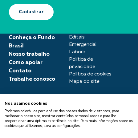
Cadastrar
Conheça o Fundo
Editais
Emergencial
Brasil
Labora
Nosso trabalho
Política de
Como apoiar
privacidade
Contato
Política de cookies
Trabalhe conosco
Mapa do site
Assessoria de imprensa
Nós usamos cookies
imprensa@fundobrasil.org.br
Podemos colocá-los para análise dos nossos dados de visitantes, para
melhorar o nosso site, mostrar conteúdos personalizados e para lhe
O Fundo Brasil integra a Rede
proporcionar uma óptima experiência no site. Para mais informações sobre os
cookies que utilizamos, abra as configurações.
Comuá - Filantropia que
Transforma