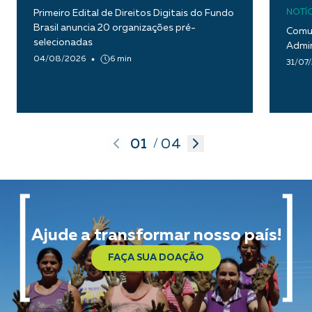
Primeiro Edital de Direitos Digitais do Fundo
NOTÍC
Brasil anuncia 20 organizações pré-
Comun
selecionadas
Admin
04/08/2026
6 min
31/07
01
04
/
Ajude a transformar nosso país!
FAÇA SUA DOAÇÃO