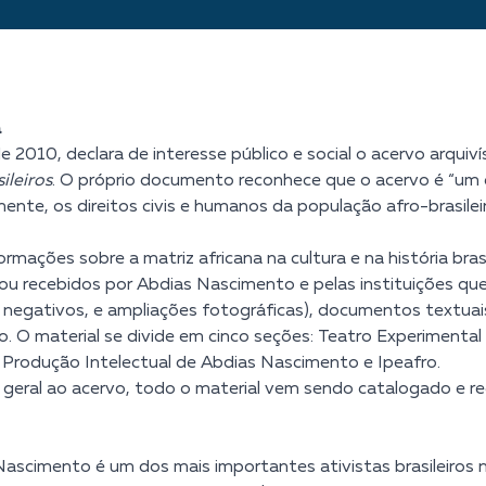
a
 2010, declara de interesse público e social o acervo arqui
ileiros
. O próprio documento reconhece que o acervo é “um c
lmente, os direitos civis e humanos da população afro-brasilei
rmações sobre a matriz africana na cultura e na história br
ou recebidos por Abdias Nascimento e pelas instituições que e
, negativos, e ampliações fotográficas), documentos textua
O material se divide em cinco seções: Teatro Experimenta
 Produção Intelectual de Abdias Nascimento e Ipeafro.
 geral ao acervo, todo o material vem sendo catalogado e r
scimento é um dos mais importantes ativistas brasileiros na