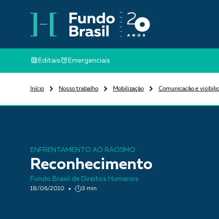
Editais
Emergenciais
Início
Nosso trabalho
Mobilização
Comunicação e visibili
ENFRENTAMENTO AO RACISMO
Reconhecimento
Fundo Brasil de Direitos Humanos
18/06/2010
3 min