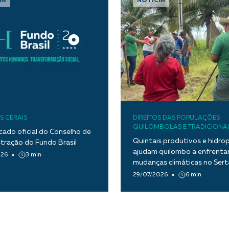
IA
NOTÍCIA
S GERAIS
DIREITOS DAS POPULAÇÕES
QUILOMBOLAS E TRADICIONAI
ado oficial do Conselho de
Quintais produtivos e hidro
tração do Fundo Brasil
ajudam quilombo a enfrentar
026
3 min
mudanças climáticas no Ser
Paraíba
29/07/2026
6 min