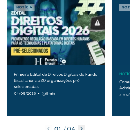
NOTÍCIA
NOT
Primeiro Edital de Direitos Digitais do Fundo
NOTÍC
Brasil anuncia 20 organizações pré-
Comun
selecionadas
Admin
04/08/2026
6 min
31/07
01
04
/