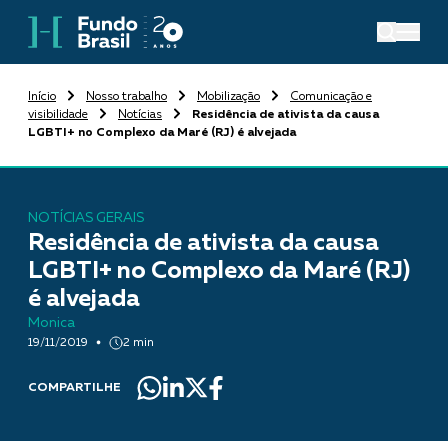
Início
Nosso trabalho
Mobilização
Comunicação e
visibilidade
Notícias
Residência de ativista da causa
LGBTI+ no Complexo da Maré (RJ) é alvejada
NOTÍCIAS GERAIS
Residência de ativista da causa
LGBTI+ no Complexo da Maré (RJ)
é alvejada
Monica
19/11/2019
2 min
COMPARTILHE