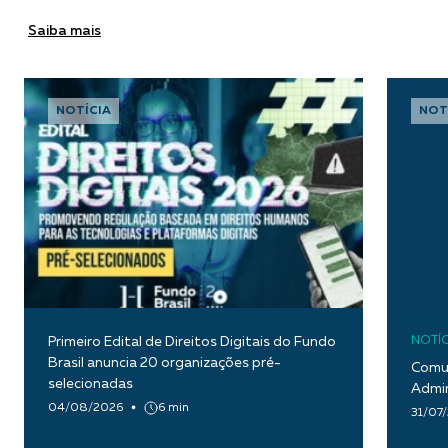
Saiba mais
NOTÍCIA
NOT
Primeiro Edital de Direitos Digitais do Fundo
NOTÍC
Brasil anuncia 20 organizações pré-
Comun
selecionadas
Admin
04/08/2026
6 min
31/07