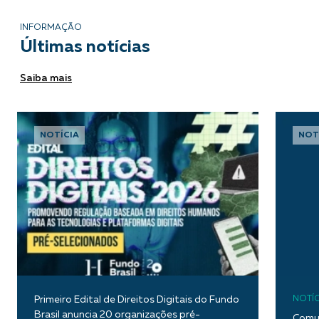
INFORMAÇÃO
Últimas notícias
Saiba mais
NOTÍCIA
NOT
Primeiro Edital de Direitos Digitais do Fundo
NOTÍC
Brasil anuncia 20 organizações pré-
Comun