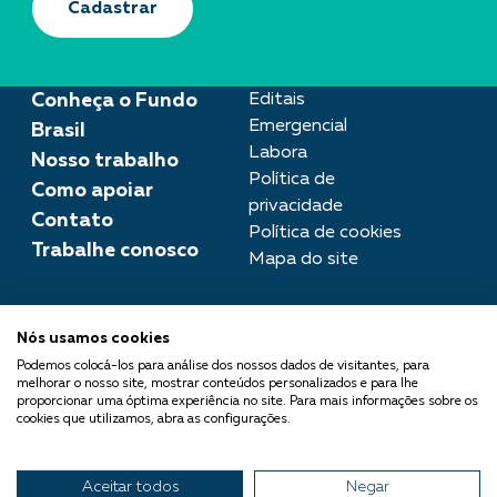
Cadastrar
Conheça o Fundo
Editais
Emergencial
Brasil
Labora
Nosso trabalho
Política de
Como apoiar
privacidade
Contato
Política de cookies
Trabalhe conosco
Mapa do site
Assessoria de imprensa
Nós usamos cookies
imprensa@fundobrasil.org.br
Podemos colocá-los para análise dos nossos dados de visitantes, para
melhorar o nosso site, mostrar conteúdos personalizados e para lhe
O Fundo Brasil integra a Rede
proporcionar uma óptima experiência no site. Para mais informações sobre os
cookies que utilizamos, abra as configurações.
Comuá - Filantropia que
Transforma
Aceitar todos
Negar