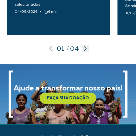
selecionadas
Admin
04/08/2026
6 min
31/07
01
04
/
Ajude a transformar nosso país!
FAÇA SUA DOAÇÃO