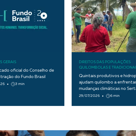
S GERAIS
DIREITOS DAS POPULAÇÕES
QUILOMBOLAS E TRADICIONAI
ado oficial do Conselho de
Quintais produtivos e hidro
tração do Fundo Brasil
ajudam quilombo a enfrentar
026
3 min
mudanças climáticas no Ser
Paraíba
29/07/2026
6 min