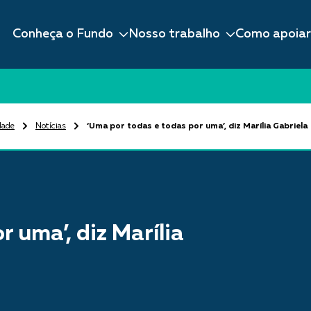
Conheça o Fundo
Nosso trabalho
Como apoiar
dade
Notícias
‘Uma por todas e todas por uma’, diz Marília Gabriela
 uma’, diz Marília