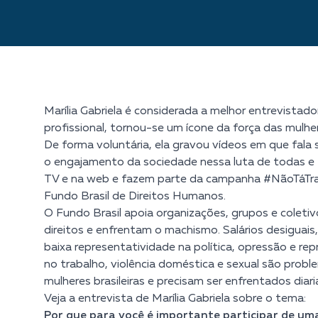
Marília Gabriela é considerada a melhor entrevistad
profissional, tornou-se um ícone da força das mulher
De forma voluntária, ela gravou vídeos em que fala 
o engajamento da sociedade nessa luta de todas e 
TV e na web e fazem parte da campanha #NãoTáTran
Fundo Brasil de Direitos Humanos.
O Fundo Brasil apoia organizações, grupos e coleti
direitos e enfrentam o machismo. Salários desiguais,
baixa representatividade na política, opressão e rep
no trabalho, violência doméstica e sexual são probl
mulheres brasileiras e precisam ser enfrentados diar
Veja a entrevista de Marília Gabriela sobre o tema:
Por que para você é importante participar de um