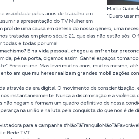
Marília Gabrie
 visibilidade pelos anos de trabalho em
“Quero usar m
 assumir a apresentação do TV Mulher em
m prol de uma causa em defesa do nosso gênero, uma necessi
omos tratadas em pleno século 21, que elas não estão sós. O
r todas e todas por uma!
o machismo? E na vida pessoal, chegou a enfrentar preconc
mida, pé na porta, digamos assim. Ganhei espaços tomando 
e”. Encaixei-me. Mas levei muitos anos, muitos mesmo, até co
nto em que mulheres realizam grandes mobilizações contra
a através da era digital. O movimento de conscientização, e
 nós instantaneamente. Nunca a discriminação e a violência 
s não negam e formam um quadro definitivo de nossa condi
erança na união e na luta pela conquista do que nos é de di
trevistadora para a campanha #NãoTáTranquiloNãoTáFavorável
il e Rede TVT.