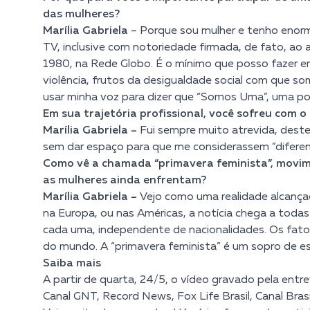
das mulheres?
Marília Gabriela
– Porque sou mulher e tenho enorme
TV, inclusive com notoriedade firmada, de fato, ao
1980, na Rede Globo. É o mínimo que posso fazer e
violência, frutos da desigualdade social com que s
usar minha voz para dizer que “Somos Uma”, uma po
Em sua trajetória profissional, você sofreu com 
Marília Gabriela –
Fui sempre muito atrevida, deste
sem dar espaço para que me considerassem “diferent
Como vê a chamada “primavera feminista”, movime
as mulheres ainda enfrentam?
Marília Gabriela –
Vejo co
mo uma realidade alcançad
na Europa, ou nas Américas, a notícia chega a todas
cada uma, independente de nacionalidades. Os fato
do mundo. A “primavera feminista” é um sopro de esp
Saiba mais
A partir de quarta, 24/5, o vídeo gravado pela en
Canal GNT, Record News, Fox Life Brasil, Canal Bras