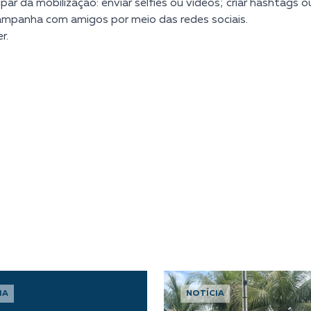
ipar da mobilização: enviar selfies ou vídeos; criar hashtags o
ampanha com amigos por meio das redes sociais.
er
.
IA
NOTÍCIA