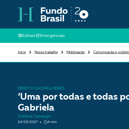
Editais
Emergenciais
Início
Nosso trabalho
Mobilização
Comunicação e visibili
DIREITO DAS MULHERES
‘Uma por todas e todas por
Gabriela
Cristina Camargo
24/05/2017
4 min