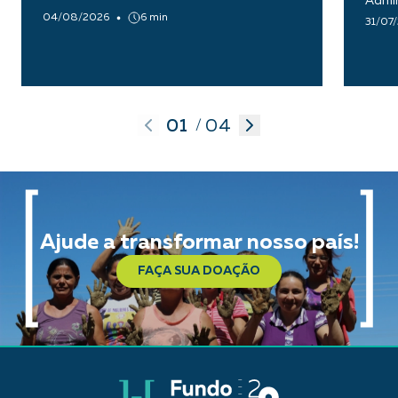
Admin
04/08/2026
6 min
31/07
01
04
/
Ajude a transformar nosso país!
FAÇA SUA DOAÇÃO