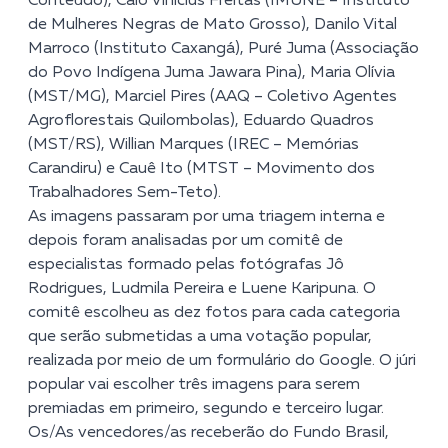
Conteúdo), Caio Vinicius Freitas (IMUNE – Instituto
de Mulheres Negras de Mato Grosso), Danilo Vital
Marroco (Instituto Caxangá), Puré Juma (Associação
do Povo Indígena Juma Jawara Pina), Maria Olívia
(MST/MG), Marciel Pires (AAQ – Coletivo Agentes
Agroflorestais Quilombolas), Eduardo Quadros
(MST/RS), Willian Marques (IREC – Memórias
Carandiru) e Cauê Ito (MTST – Movimento dos
Trabalhadores Sem-Teto).
As imagens passaram por uma triagem interna e
depois foram analisadas por um comitê de
especialistas formado pelas fotógrafas Jô
Rodrigues, Ludmila Pereira e Luene Karipuna.
O
comitê escolheu as dez fotos para cada categoria
que serão submetidas a uma votação popular,
realizada por meio de um
formulário do Google
. O júri
popular vai escolher três imagens para serem
premiadas em primeiro, segundo e terceiro lugar.
Os/As vencedores/as receberão do Fundo Brasil,