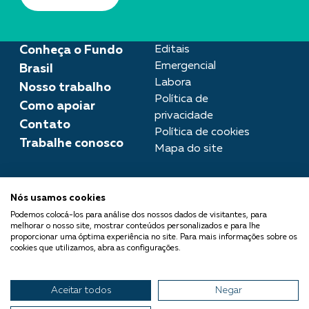
Conheça o Fundo
Editais
Emergencial
Brasil
Labora
Nosso trabalho
Política de
Como apoiar
privacidade
Contato
Política de cookies
Trabalhe conosco
Mapa do site
Assessoria de imprensa
Nós usamos cookies
imprensa@fundobrasil.org.br
Podemos colocá-los para análise dos nossos dados de visitantes, para
melhorar o nosso site, mostrar conteúdos personalizados e para lhe
O Fundo Brasil integra a Rede
proporcionar uma óptima experiência no site. Para mais informações sobre os
cookies que utilizamos, abra as configurações.
Comuá - Filantropia que
Transforma
Aceitar todos
Negar
© 2026 Fundo Brasil.