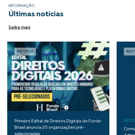
INFORMAÇÃO
Últimas notícias
Saiba mais
NOTÍCIA
NOT
Primeiro Edital de Direitos Digitais do Fundo
NOTÍC
Brasil anuncia 20 organizações pré-
Comun
selecionadas