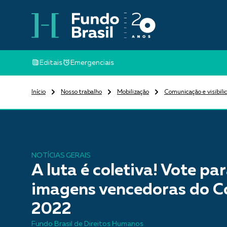
Editais
Emergenciais
Início
Nosso trabalho
Mobilização
Comunicação e visibili
NOTÍCIAS GERAIS
A luta é coletiva! Vote pa
imagens vencedoras do C
2022
Fundo Brasil de Direitos Humanos