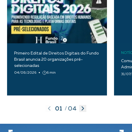
Primeiro Edital de Direitos Digitais do Fundo
NOTÍC
Brasil anuncia 20 organizações pré-
Comun
selecionadas
Admin
04/08/2026
6 min
31/07
01
04
/