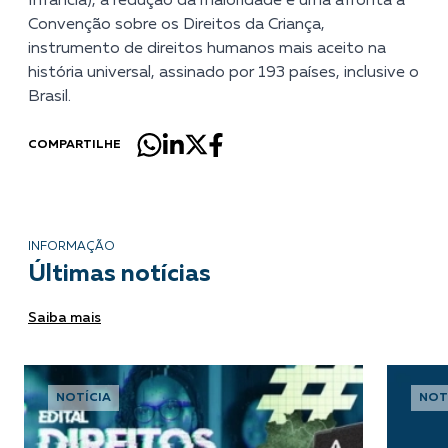
Infância), a redução da maioridade é uma afronta à
Convenção sobre os Direitos da Criança,
instrumento de direitos humanos mais aceito na
história universal, assinado por 193 países, inclusive o
Brasil.
COMPARTILHE
INFORMAÇÃO
Últimas notícias
Saiba mais
NOTÍCIA
NOT