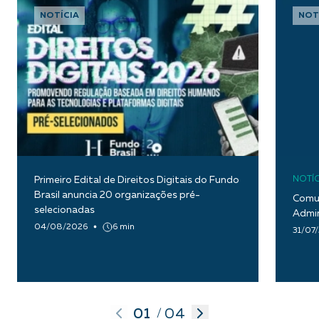
NOTÍCIA
NOT
Primeiro Edital de Direitos Digitais do Fundo
NOTÍC
Brasil anuncia 20 organizações pré-
Comun
selecionadas
Admin
04/08/2026
6 min
31/07
01
04
/