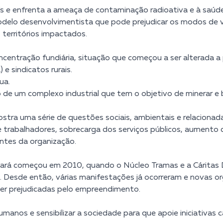
aís e enfrenta a ameaça de contaminação radioativa e à saúd
odelo desenvolvimentista que pode prejudicar os modos de 
 territórios impactados.
oncentração fundiária, situação que começou a ser alterada 
 sindicatos rurais.
ua.
ão de um complexo industrial que tem o objetivo de minerar 
mostra uma série de questões sociais, ambientais e relaciona
 trabalhadores, sobrecarga dos serviços públicos, aumento d
ntes da organização.
Ceará começou em 2010, quando o Núcleo Tramas e a Cáritas D
s. Desde então, várias manifestações já ocorreram e novas 
 ser prejudicadas pelo empreendimento.
humanos e sensibilizar a sociedade para que apoie iniciativa