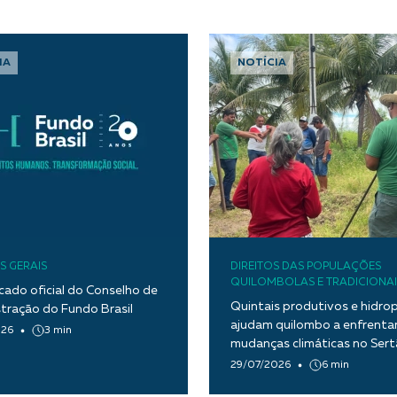
IA
NOTÍCIA
S GERAIS
DIREITOS DAS POPULAÇÕES
QUILOMBOLAS E TRADICIONAI
ado oficial do Conselho de
Quintais produtivos e hidro
tração do Fundo Brasil
ajudam quilombo a enfrentar
026
3 min
mudanças climáticas no Ser
Paraíba
29/07/2026
6 min