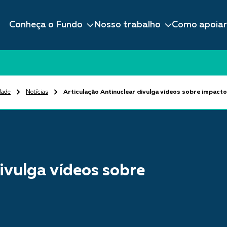
Conheça o Fundo
Nosso trabalho
Como apoiar
dade
Notícias
Articulação Antinuclear divulga vídeos sobre impact
ivulga vídeos sobre