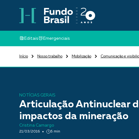
Editais
Emergenciais
Início
Nosso trabalho
Mobilização
Comunicação e visibili
NOTÍCIAS GERAIS
Articulação Antinuclear d
impactos da mineração
Cristina Camargo
21/03/2016
5 min