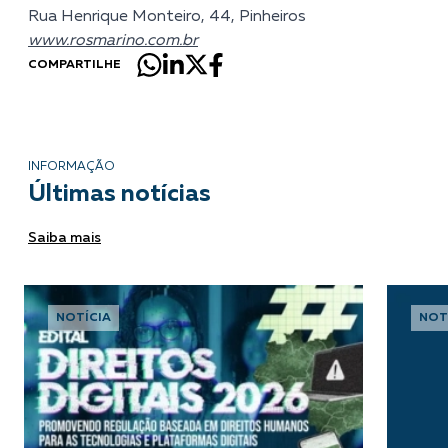
Rua Henrique Monteiro, 44, Pinheiros
www.rosmarino.com.br
COMPARTILHE
INFORMAÇÃO
Últimas notícias
Saiba mais
NOTÍCIA
NOT