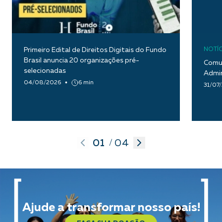
Primeiro Edital de Direitos Digitais do Fundo
NOTÍC
Brasil anuncia 20 organizações pré-
Comun
selecionadas
Admin
04/08/2026
6 min
31/07
01
04
/
Ajude a transformar nosso país!