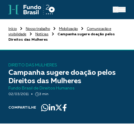
Início
Nosso trabalho
Mobilização
Comunicação e
visibilidade
Notícias
Campanha sugere doação pelos
Direitos das Mulheres
DIREITO DAS MULHERES
Campanha sugere doação pelos
Direitos das Mulheres
Fundo Brasil de Direitos Humanos
02/03/2011
3 min
COMPARTILHE