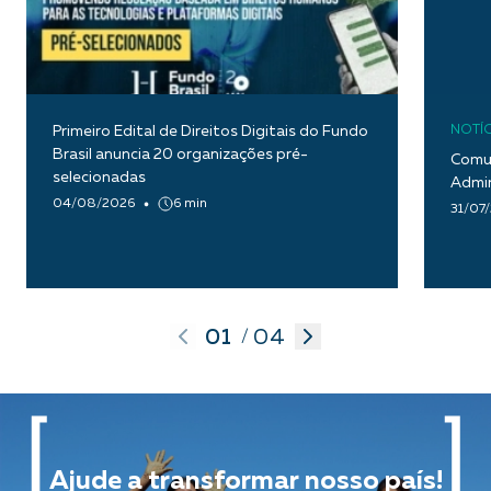
Primeiro Edital de Direitos Digitais do Fundo
NOTÍC
Brasil anuncia 20 organizações pré-
Comun
selecionadas
Admin
04/08/2026
6 min
31/07
01
04
/
Ajude a transformar nosso país!