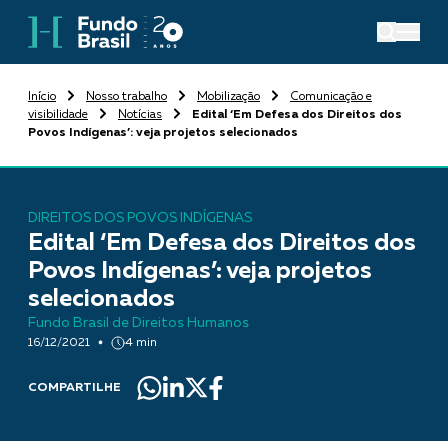
Início
Nosso trabalho
Mobilização
Comunicação e
visibilidade
Notícias
Edital ‘Em Defesa dos Direitos dos
Povos Indígenas’: veja projetos selecionados
DIREITOS DOS POVOS INDÍGENAS
Edital ‘Em Defesa dos Direitos dos
Povos Indígenas’: veja projetos
selecionados
Fundo Brasil de Direitos Humanos
16/12/2021
4 min
COMPARTILHE