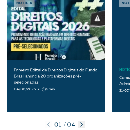
NOTÍCIA
NOT
Primeiro Edital de Direitos Digitais do Fundo
NOTÍC
Brasil anuncia 20 organizações pré-
Comun
selecionadas
Admin
04/08/2026
6 min
31/07
01
04
/