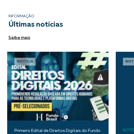
INFORMAÇÃO
Últimas notícias
Saiba mais
NOTÍCIA
NOT
Primeiro Edital de Direitos Digitais do Fundo
NOTÍC