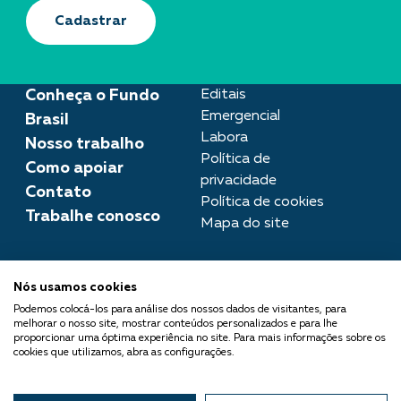
Cadastrar
Conheça o Fundo
Editais
Emergencial
Brasil
Labora
Nosso trabalho
Política de
Como apoiar
privacidade
Contato
Política de cookies
Trabalhe conosco
Mapa do site
Assessoria de imprensa
Nós usamos cookies
imprensa@fundobrasil.org.br
Podemos colocá-los para análise dos nossos dados de visitantes, para
melhorar o nosso site, mostrar conteúdos personalizados e para lhe
O Fundo Brasil integra a Rede
proporcionar uma óptima experiência no site. Para mais informações sobre os
cookies que utilizamos, abra as configurações.
Comuá - Filantropia que
Transforma