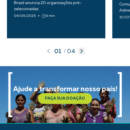
Brasil anuncia 20 organizações pré-
Comun
selecionadas
Admin
04/08/2026
6 min
31/07
01
04
/
Ajude a transformar nosso país!
FAÇA SUA DOAÇÃO