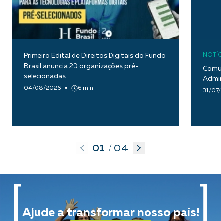
Primeiro Edital de Direitos Digitais do Fundo
NOTÍC
Brasil anuncia 20 organizações pré-
Comun
selecionadas
Admin
04/08/2026
6 min
31/07
01
04
/
Ajude a transformar nosso país!