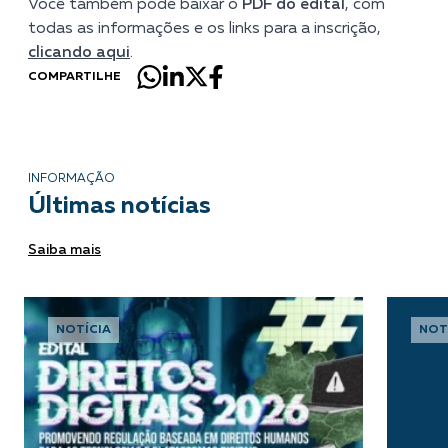
Você também pode baixar o
PDF do edital
, com
todas as informações e os links para a inscrição,
clicando aqui
.
COMPARTILHE
INFORMAÇÃO
Últimas notícias
Saiba mais
NOTÍCIA
NOT