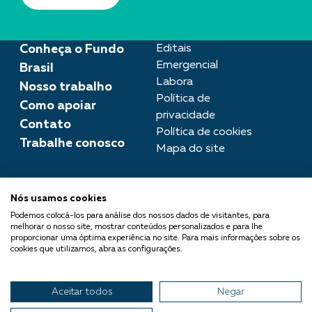
Conheça o Fundo
Editais
Emergencial
Brasil
Labora
Nosso trabalho
Política de
Como apoiar
privacidade
Contato
Política de cookies
Trabalhe conosco
Mapa do site
Assessoria de imprensa
Nós usamos cookies
imprensa@fundobrasil.org.br
Podemos colocá-los para análise dos nossos dados de visitantes, para
melhorar o nosso site, mostrar conteúdos personalizados e para lhe
O Fundo Brasil integra a Rede
proporcionar uma óptima experiência no site. Para mais informações sobre os
cookies que utilizamos, abra as configurações.
Comuá - Filantropia que
Transforma
Aceitar todos
Negar
© 2026 Fundo Brasil.