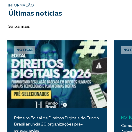
INFORMAÇÃO
Últimas notícias
Saiba mais
NOTÍCIA
NOT
Primeiro Edital de Direitos Digitais do Fundo
NOTÍC
Brasil anuncia 20 organizações pré-
Comun
selecionadas
Admin