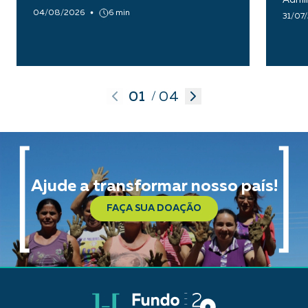
04/08/2026
6 min
31/07
01
04
/
Ajude a transformar nosso país!
FAÇA SUA DOAÇÃO