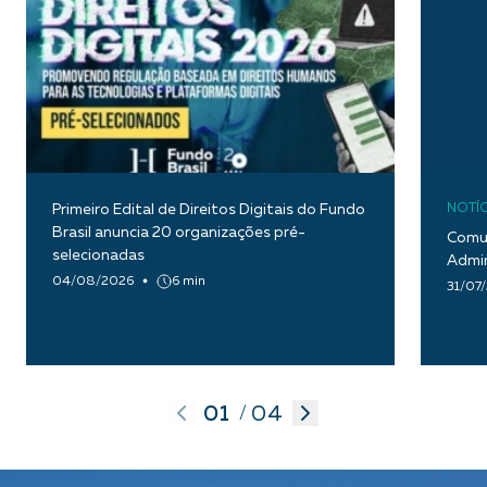
Primeiro Edital de Direitos Digitais do Fundo
NOTÍC
Brasil anuncia 20 organizações pré-
Comun
selecionadas
Admin
04/08/2026
6 min
31/07
01
04
/