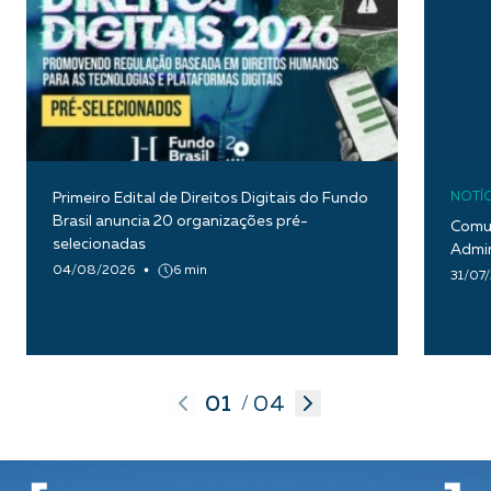
Primeiro Edital de Direitos Digitais do Fundo
NOTÍC
Brasil anuncia 20 organizações pré-
Comun
selecionadas
Admin
04/08/2026
6 min
31/07
01
04
/