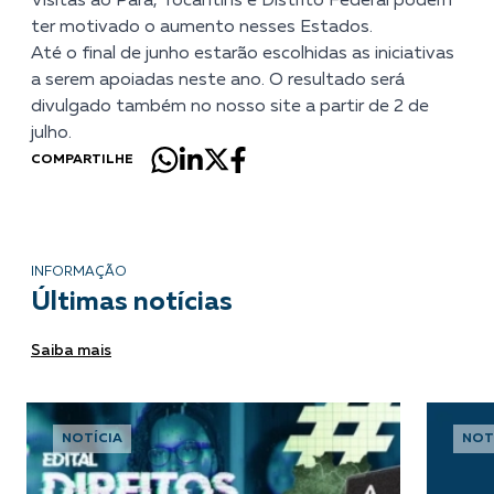
Visitas ao Pará, Tocantins e Distrito Federal podem
ter motivado o aumento nesses Estados.
Até o final de junho estarão escolhidas as iniciativas
a serem apoiadas neste ano. O resultado será
divulgado também no nosso site a partir de 2 de
julho.
COMPARTILHE
INFORMAÇÃO
Últimas notícias
Saiba mais
NOTÍCIA
NOT