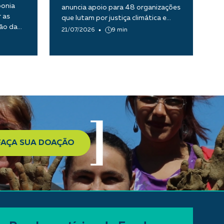
ponia
anuncia apoio para 48 organizações
 as
que lutam por justiça climática e
tão da
transição ecológica justa
21/07/2026
9 min
FAÇA SUA DOAÇÃO