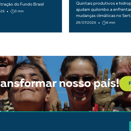
Quintais produtivos e hidro
tração do Fundo Brasil
ajudam quilombo a enfrentar
026
3 min
mudanças climáticas no Ser
Paraíba
29/07/2026
6 min
ransformar nosso país!