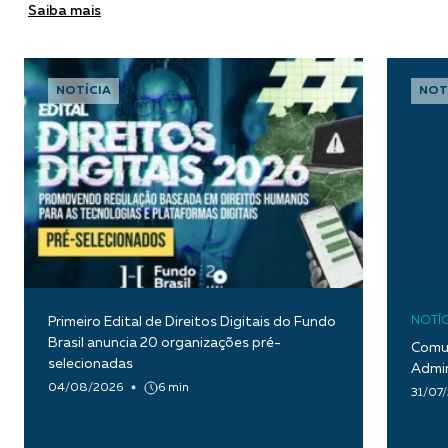
Saiba mais
NOTÍCIA
NOT
Primeiro Edital de Direitos Digitais do Fundo
NOTÍC
Brasil anuncia 20 organizações pré-
Comun
selecionadas
Admin
04/08/2026
6 min
31/07